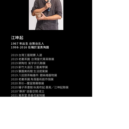
江坤起
​​1967 年出生 台灣台北人
1998-2016 任職於富貴陶園
2019 台灣工藝競賽 入選
2019 老叢茶圃 台灣當代菁英聯展
2019 耕陶坊 氣宇非凡聯展
2019 新竹大遠百 工藝美學展
2019 襲園美術館 生活提案展
2019 八拾捌茶輪番所 銀絲捲器物展
2020 老叢茶圃 角落藝術創作個展
2020 茶衫—蘭室開幕聯展
2020 罐子茶書館 秋風吹起 蕭風／江坤起聯展
2020“夥房“遊藝空間 成立
2021 覺茶堂 茶香花氣特展
2021 新芳春 茶境探芳聯展
2021 秋山堂 【焠】秋緒聯展
2022 榮獲國立台灣工藝研究發展中心精選，參加總統
府工藝品展覽「與自然做朋友」展出
2022 老叢茶圃 台日藝術創作展
2023 桃園市立大溪木藝生態博物館 一期一會的Me
Time茶席 策展人
2023 老叢 無題創作個展