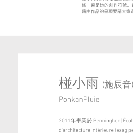
條一直是她的創作符號。
藉由作品的呈現要請大家
椪小雨
(施辰音
PonkanPluie
2011年畢業於 Penninghen| École di
d'architecture intérieure (