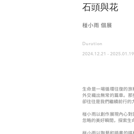
石頭與花
椪小雨 個展
Durat
ion
2024.12
.21 - 2025.01.19
生命是一場循環往復的旅
外交織出無常的篇章。那
卻往往是我們繼續前行的
椪小雨以創作展現內心對
忽略的美好瞬間，探索生
​椪小雨以陶藝和插畫的