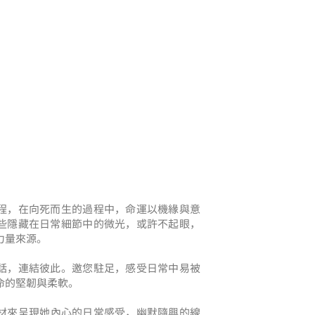
程，在向死而生的過程中，命運以機緣與意
些隱藏在日常細節中的微光，或許不起眼，
力量來源。
話，連結彼此。邀您駐足，感受日常中易被
命的堅韌與柔軟。
媒材來呈現她內心的日常感受，幽默隨興的線